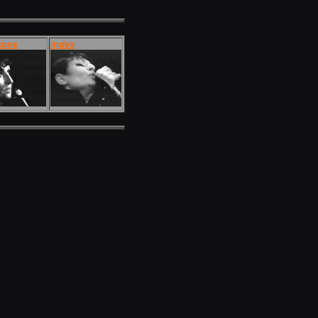
sons
index