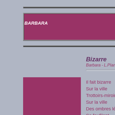
BARBARA
Bizarre
Barbara - L.Pl
Il fait bizarre
Sur la ville
Trottoirs-miroi
Sur la ville
Des ombres l