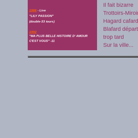
Il fait bizarre
1986
- Live
Trottoirs-Miroi
"LILY PASSION"
Hagard cafar
(double-33 tours)
Blafard départ
1992
trop tard
"MA PLUS BELLE HISTOIRE D' AMOUR
C'EST VOUS" -11
Sur la ville...