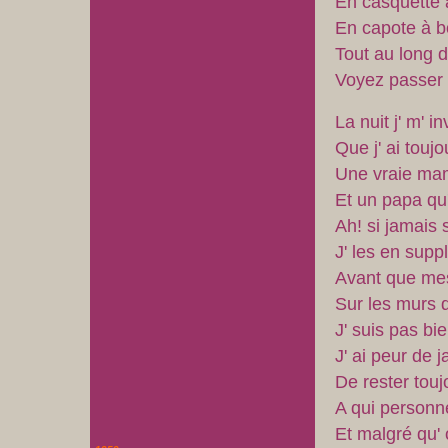
En casquette 
En capote à b
Tout au long d
Voyez passer 
La nuit j' m' 
Que j' ai tou
Une vraie mam
Et un papa qu'
Ah! si jamais 
J' les en suppl
Avant que mes 
Sur les murs d
J' suis pas bie
J' ai peur de
De rester tou
A qui personne
Et malgré qu' 