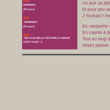
1959
Un jour ça pè
BARBARA
Et pour peu qu
(45 tours)
J' foutrais l' f
1965
"BARBARA"
En casquette 
(33 tours)
En capote à b
1992
Tout au long d
"MA PLUS BELLE HISTOIRE D' AMOUR
C'EST VOUS" -1
Voyez passer 