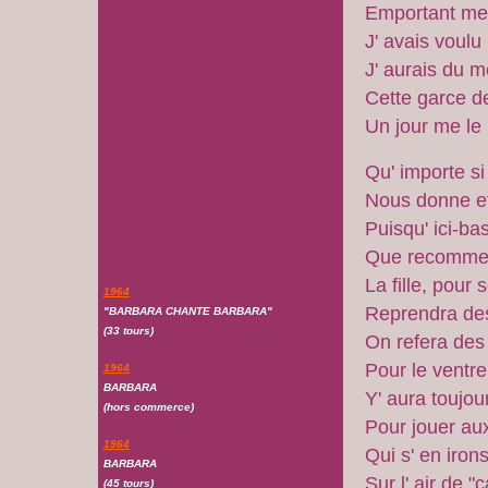
Emportant me
J' avais voul
J' aurais du m
Cette garce de
Un jour me le r
Qu' importe si 
Nous donne et
Puisqu' ici-bas
Que recomme
La fille, pour s
1964
Reprendra des
"BARBARA CHANTE BARBARA"
(33 tours)
On refera des
Pour le ventre
1964
BARBARA
Y' aura toujou
(hors commerce)
Pour jouer aux
1964
Qui s' en irons
BARBARA
Sur l' air de "ç
(45 tours)