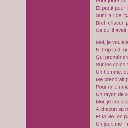
Pour jouer au 
Et partit pour l
Sur l' air de "ç
Bref, chacun 
Ce qu' il avait
Moi, je voula
Ni trop laid, n
Qui promènerai
Sur les coins
Un homme, qui
Me prendrait p
Pour m' emme
Un rayon de so
Moi, je voula
A chacun sa m
Et la vie, en 
Un jour, me l'