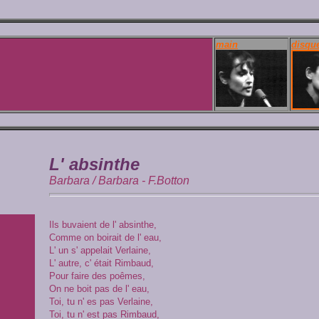
main
disqu
L' absinthe
Barbara / Barbara - F.Botton
Ils buvaient de l' absinthe,
Comme on boirait de l' eau,
L' un s' appelait Verlaine,
L' autre, c' était Rimbaud,
Pour faire des poêmes,
On ne boit pas de l' eau,
Toi, tu n' es pas Verlaine,
Toi, tu n' est pas Rimbaud,