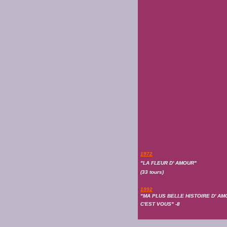
1972
"LA FLEUR D' AMOUR"
(33 tours)
1992
"MA PLUS BELLE HISTOIRE D' A
C'EST VOUS" -8