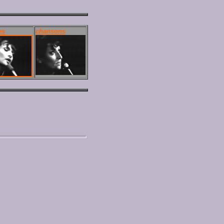
es
chansons