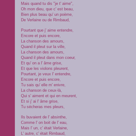
Mais quand tu dis "je t' aime",
Oh mon dieu, que c' est beau,
Bien plus beau qu' un poème,
De Verlaine ou de Rimbaud,
Pourtant que j' aime entendre,
Encore et puis encore,
La chanson des amours,
Quand il pleut sur la ville,
La chanson des amours,
Quand il pleut dans mon coeur,
Et qu' on a l' âme grise,
Et que les violons pleurent,
Pourtant, je veux l' entendre,
Encore et puis encore,
Tu sais qu' elle m' enivre,
La chanson de ceux-là,
Qui s' aiment et qui en meurent,
Et si j' ai l' âme grise,
Tu sécheras mes pleurs,
Ils buvaient de l' absinthe,
Comme l' on boit de l' eau,
Mais l' un, c' était Verlaine,
L' autre, c' était Rimbaud,