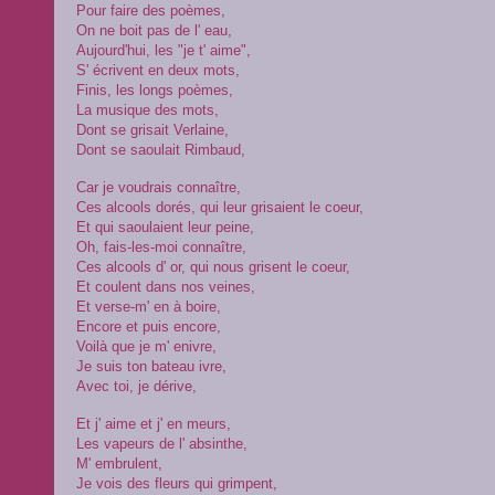
Pour faire des poèmes,
On ne boit pas de l' eau,
Aujourd'hui, les "je t' aime",
S' écrivent en deux mots,
Finis, les longs poèmes,
La musique des mots,
Dont se grisait Verlaine,
Dont se saoulait Rimbaud,
Car je voudrais connaître,
Ces alcools dorés, qui leur grisaient le coeur,
Et qui saoulaient leur peine,
Oh, fais-les-moi connaître,
Ces alcools d' or, qui nous grisent le coeur,
Et coulent dans nos veines,
Et verse-m' en à boire,
Encore et puis encore,
Voilà que je m' enivre,
Je suis ton bateau ivre,
Avec toi, je dérive,
Et j' aime et j' en meurs,
Les vapeurs de l' absinthe,
M' embrulent,
Je vois des fleurs qui grimpent,