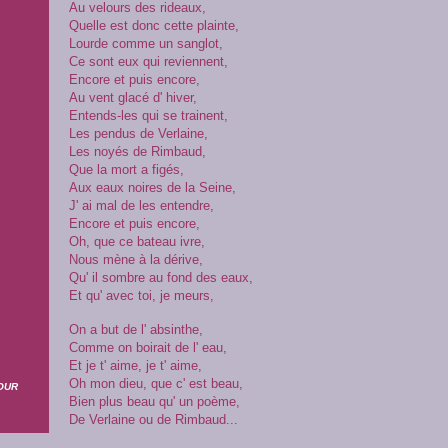
Au velours des rideaux,
Quelle est donc cette plainte,
Lourde comme un sanglot,
Ce sont eux qui reviennent,
Encore et puis encore,
Au vent glacé d' hiver,
Entends-les qui se trainent,
Les pendus de Verlaine,
Les noyés de Rimbaud,
Que la mort a figés,
Aux eaux noires de la Seine,
J' ai mal de les entendre,
Encore et puis encore,
Oh, que ce bateau ivre,
Nous mène à la dérive,
Qu' il sombre au fond des eaux,
Et qu' avec toi, je meurs,
On a but de l' absinthe,
Comme on boirait de l' eau,
Et je t' aime, je t' aime,
Oh mon dieu, que c' est beau,
MOUR
Bien plus beau qu' un poème,
De Verlaine ou de Rimbaud...