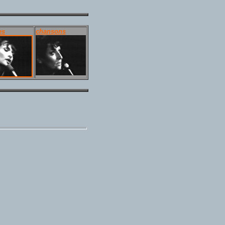
es
chansons