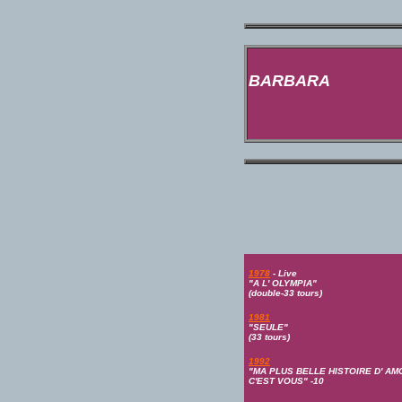
BARBARA
1978
- Live
"A L' OLYMPIA"
(double-33 tours)
1981
"SEULE"
(33 tours)
1992
"MA PLUS BELLE HISTOIRE D' A
C'EST VOUS" -10