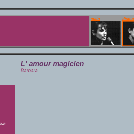
main
disqu
L' amour magicien
Barbara
MOUR