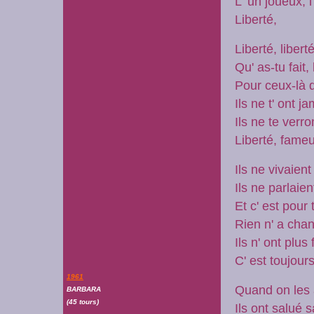
L' un joueux, 
Liberté,
Liberté, libert
Qu' as-tu fait,
Pour ceux-là q
Ils ne t' ont j
Ils ne te verr
Liberté, fam
Ils ne vivaient
Ils ne parlaie
Et c' est pour 
Rien n' a cha
Ils n' ont plus
C' est toujours 
1961
Quand on les
BARBARA
(45 tours)
Ils ont salué 