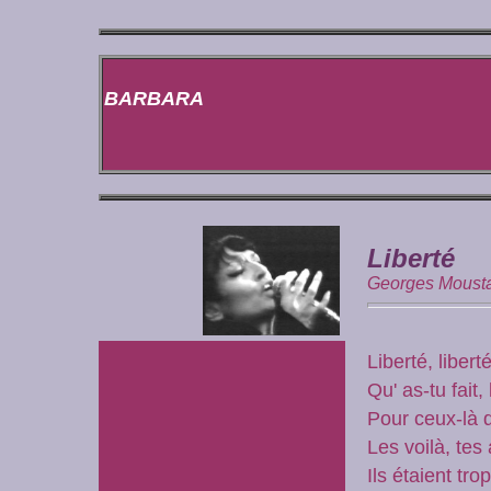
BARBARA
Liberté
Georges Moust
Liberté, libert
Qu' as-tu fait,
Pour ceux-là q
Les voilà, tes
Ils étaient tro