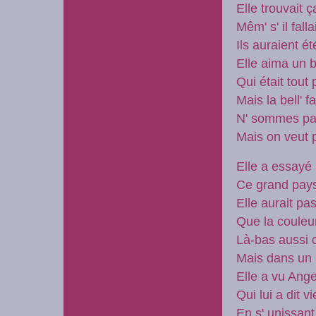
Elle trouvait 
Mêm' s' il fall
Ils auraient é
Elle aima un b
Qui était tout 
Mais la bell' fa
N' sommes pa
Mais on veut 
Elle a essayé 
Ce grand pays
Elle aurait pa
Que la couleu
Là-bas aussi c
Mais dans un
Elle a vu Ange
Qui lui a dit 
En s' unissan