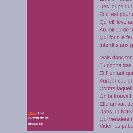
Des loups qui
Et c' est pour
Qu' ell' lève 
Au milieu de 
Qui fout' le f
Interdits aux
Mais dans ton
Tu connaitras 
Et l' enfant qu
Aura la coule
Contre laquel
On la trouvait 
Elle arrivait 
Dans un batea
1993
- Live
Qui venaient t
CHATELET '93
double CD
Vider les pube