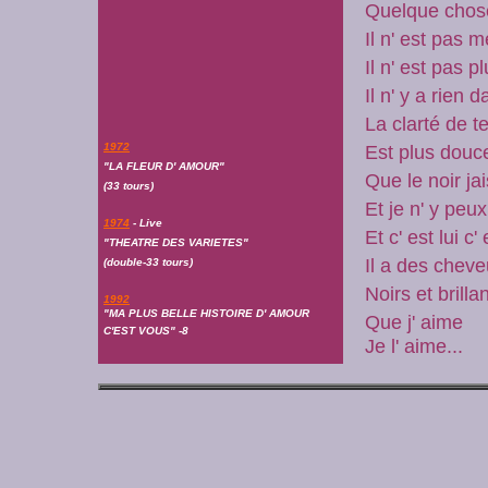
Quelque chose
Il n' est pas m
Il n' est pas 
Il n' y a rien 
La clarté de t
1972
Est plus douc
"LA FLEUR D' AMOUR"
Que le noir ja
(33 tours)
Et je n' y peu
1974
- Live
Et c' est lui c'
"THEATRE DES VARIETES"
Il a des cheve
(double-33 tours)
Noirs et brilla
1992
"MA PLUS BELLE HISTOIRE D' AMOUR
Que j' aime
C'EST VOUS" -8
Je l' aime...