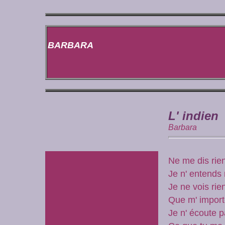
BARBARA
L' indien
Barbara
Ne me dis rie
Je n' entends
Je ne vois rie
Que m' impor
Je n' écoute 