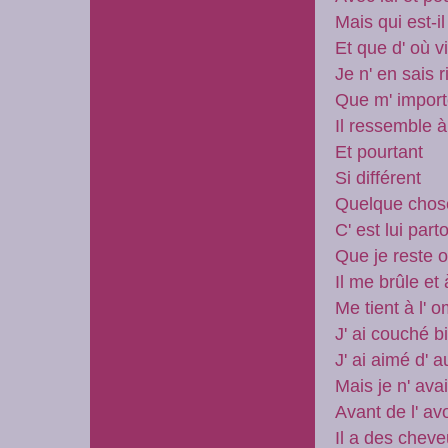
Mais qui est-i
Et que d' où vi
Je n' en sais 
Que m' impor
Il ressemble 
Et pourtant
Si différent
Quelque chose
C' est lui part
Que je reste o
Il me brûle et 
Me tient à l' 
J' ai couché b
J' ai aimé d' 
Mais je n' ava
Avant de l' a
Il a des chev