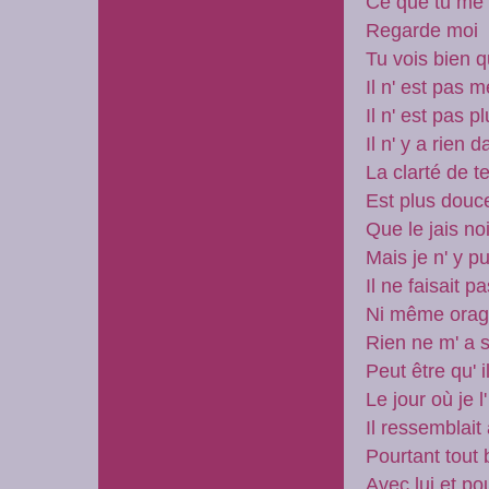
Ce que tu me
Regarde moi
Tu vois bien q
Il n' est pas m
Il n' est pas 
Il n' y a rien 
La clarté de t
Est plus douc
Que le jais no
Mais je n' y p
Il ne faisait 
Ni même orage
Rien ne m' a
Peut être qu' i
Le jour où je l
Il ressemblai
Pourtant tout
Avec lui et po