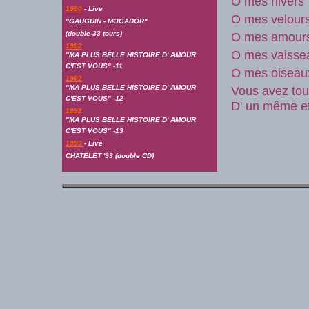
O mes hivers
1990
- Live
O mes velour
"GAUGUIN - MOGADOR"
(double-33 tours)
O mes amour
1992
O mes vaiss
"MA PLUS BELLE HISTOIRE D' AMOUR
C'EST VOUS" -11
O mes oisea
1992
"MA PLUS BELLE HISTOIRE D' AMOUR
Vous avez tou
C'EST VOUS" -12
D' un même et
1992
"MA PLUS BELLE HISTOIRE D' AMOUR
C'EST VOUS" -13
1993
- Live
CHATELET '93 (double CD)