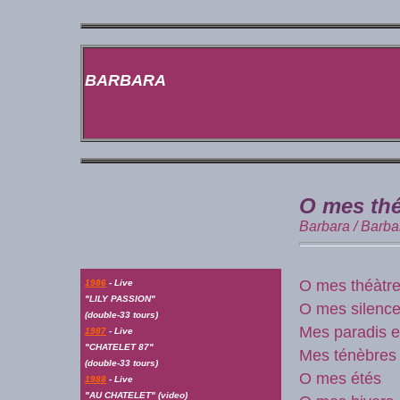
BARBARA
O mes thé
Barbara / Barb
O mes théàtr
1986
- Live
"LILY PASSION"
O mes silenc
(double-33 tours)
Mes paradis e
1987
- Live
"CHATELET 87"
Mes ténèbres
(double-33 tours)
O mes étés
1988
- Live
"AU CHATELET"
(video)