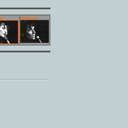
es
chansons