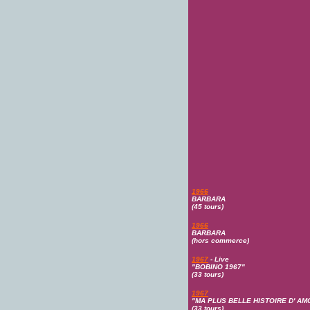
1966
BARBARA
(45 tours)
1966
BARBARA
(hors commerce)
1967
- Live
"BOBINO 1967"
(33 tours)
1967
"MA PLUS BELLE HISTOIRE D' AM
(33 tours)