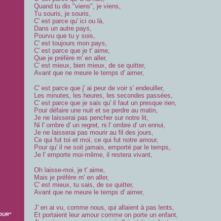
Quand tu dis "viens", je viens,
Tu souris, je souris,
C' est parce qu' ici ou là,
Dans un autre pays,
Pourvu que tu y sois,
C' est toujours mon pays,
C' est parce que je t' aime,
Que je préfère m' en aller,
C' est mieux, bien mieux, de se quitter,
Avant que ne meure le temps d' aimer,
C' est parce que j' ai peur de voir s' endeuiller,
Les minutes, les heures, les secondes passées,
C' est parce que je sais qu' il faut un presque rien,
Pour défaire une nuit et se perdre au matin,
Je ne laisserai pas pencher sur notre lit,
Ni l' ombre d' un regret, ni l' ombre d' un ennui,
Je ne laisserai pas mourir au fil des jours,
Ce qui fut toi et moi, ce qui fut notre amour,
Pour qu' il ne soit jamais, emporté par le temps,
Je l' emporte moi-même, il restera vivant,
Oh laisse-moi, je t' aime,
Mais je préfère m' en aller,
C' est mieux, tu sais, de se quitter,
Avant que ne meure le temps d' aimer,
J' en ai vu, comme nous, qui allaient à pas lents,
Et portaient leur amour comme on porte un enfant,
OUR"