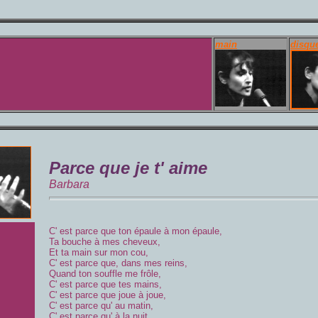
main
disqu
Parce que je t' aime
Barbara
C' est parce que ton épaule à mon épaule,
Ta bouche à mes cheveux,
Et ta main sur mon cou,
C' est parce que, dans mes reins,
Quand ton souffle me frôle,
C' est parce que tes mains,
C' est parce que joue à joue,
C' est parce qu' au matin,
C' est parce qu' à la nuit,