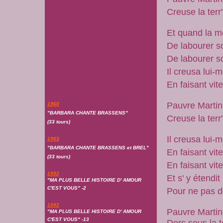
Creuse la terr
Et quand la mo
De labourer 
De labourer 
Il creusa lui
En faisant vit
Pauvre Martin
1960
"BARBARA CHANTE BRASSENS"
Creuse la terr
(33 tours)
Il creusa lui
1963
"BARBARA CHANTE BRASSENS et BREL"
En faisant vit
(33 tours)
En faisant vit
1992
Et s' y étendit
"MA PLUS BELLE HISTOIRE D' AMOUR
C'EST VOUS" -2
Pour ne pas d
1992
Pauvre Martin
"MA PLUS BELLE HISTOIRE D' AMOUR
C'EST VOUS" -13