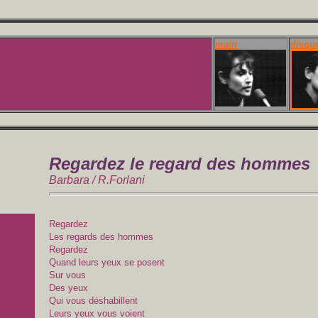
main
disqu
Regardez le regard des hommes
Barbara / R.Forlani
Regardez
Les regards des hommes
Regardez
Quand leurs yeux se posent
Sur vous
Des yeux
Qui vous déshabillent
Leurs yeux vous voient