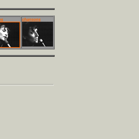
es
chansons