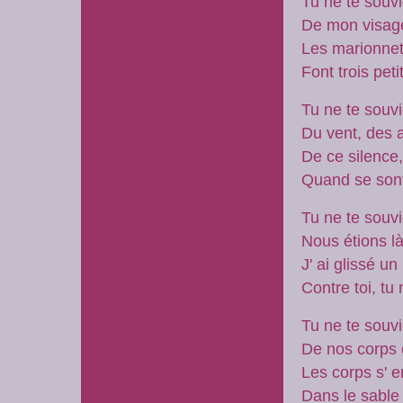
Tu ne te souv
De mon visag
Les marionnett
Font trois peti
Tu ne te souv
Du vent, des 
De ce silence
Quand se son
Tu ne te souv
Nous étions là
J' ai glissé un
Contre toi, tu
Tu ne te souv
De nos corps 
Les corps s' 
Dans le sable 