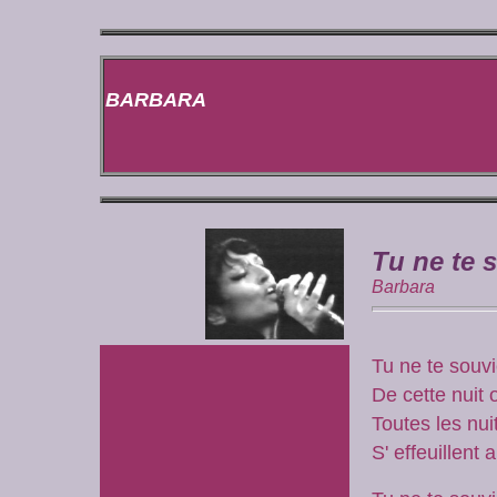
BARBARA
Tu ne te 
Barbara
Tu ne te souv
De cette nuit o
Toutes les nui
S' effeuillent 