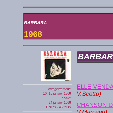
BARBARA
1968
BARBAR
ELLE VENDA
enregistrement
:
V.Scotto)
10, 15 janvier 1968
sortie
:
24 janvier 1968
CHANSON D
Philips - 45 tours
V.Marceau)