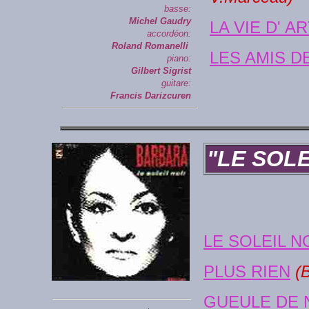
basse:
Michel Gaudry
LA VIE D' A
accordéon:
Roland Romanelli
LES AMIS D
piano:
Gilbert Sigrist
guitare:
Francis Darizcuren
"LE SOLE
LE SOLEIL N
PLUS RIEN
(B
GUEULE DE 