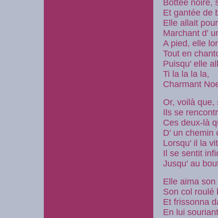
Bottée noire,
Et gantée de 
Elle allait pour
Marchant d' u
A pied, elle l
Tout en chant
Puisqu' elle a
Ti la la la la,
Charmant Noe
Or, voilà que,
Ils se rencont
Ces deux-là qu
D' un chemin 
Lorsqu' il la v
Il se sentit inf
Jusqu' au bou
Elle aima son
Son col roulé
Et frissonna d
En lui sourian