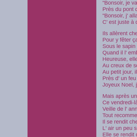
"Bonsoir, je v
Près du pont d
"Bonsoir, j' a
C' est juste à
Ils allèrent 
Pour y fêter ç
Sous le sapin
Quand il l' e
Heureuse, elle
Au creux de s
Au petit jour, 
Près d' un feu
Joyeux Noel, 
Mais après u
Ce vendredi-l
Veille de l' a
Tout recomm
Il se rendit c
L' air un peu 
Elle se rendit