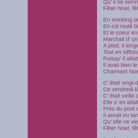
Qu' il ne vien
Fêter Noel, fê
En smoking de
En col roulé b
Et le coeur e
Marchait d' un
A pied, il long
Tout en sifflot
Puisqu' il all
Il avait bien 
Charmant Noe
C' était vingt
Ce vendredi-l
C' était veille
Elle s' en all
Près du pont 
Il aurait eu ta
Qu' elle ne v
Fêter Noel, fê