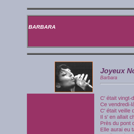
BARBARA
Joyeux N
Barbara
C' était vingt
Ce vendredi-l
C' était veille
Il s' en allai
Près du pont 
Elle aurai eu 