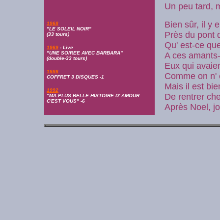
Un peu tard, 
Bien sûr, il y
1968
"LE SOLEIL NOIR"
Près du pont 
(33 tours)
Qu' est-ce que
1969
- Live
"UNE SOIREE AVEC BARBARA"
A ces amants-
(double-33 tours)
Eux qui avaie
1986
Comme on n' e
COFFRET 3 DISQUES -1
Mais il est b
1992
De rentrer ch
"MA PLUS BELLE HISTOIRE D' AMOUR
C'EST VOUS" -6
Après Noel, jo