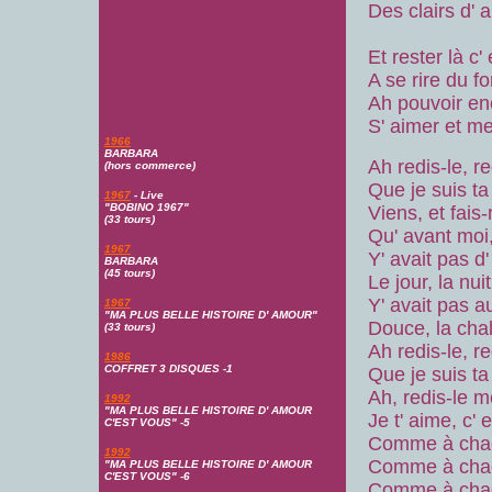
Des clairs d' 
Et rester là c'
A se rire du 
Ah pouvoir en
S' aimer et me
1966
BARBARA
Ah redis-le, r
(hors commerce)
Que je suis ta
1967
- Live
"BOBINO 1967"
Viens, et fais
(33 tours)
Qu' avant moi,
1967
Y' avait pas d
BARBARA
(45 tours)
Le jour, la nuit
Y' avait pas a
1967
"MA PLUS BELLE HISTOIRE D' AMOUR"
Douce, la cha
(33 tours)
Ah redis-le, r
1986
COFFRET 3 DISQUES -1
Que je suis ta
Ah, redis-le mo
1992
"MA PLUS BELLE HISTOIRE D' AMOUR
Je t' aime, c' 
C'EST VOUS" -5
Comme à chaq
1992
Comme à chaq
"MA PLUS BELLE HISTOIRE D' AMOUR
C'EST VOUS" -6
Comme à chaq