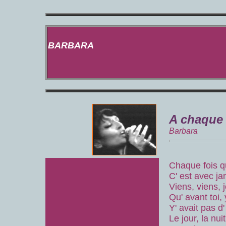
BARBARA
A chaque
Barbara
Chaque fois q
C' est avec ja
Viens, viens, 
Qu' avant toi, 
Y' avait pas d
Le jour, la nuit