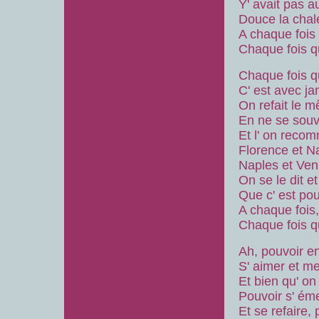
Y' avait pas 
Douce la chal
A chaque fois
Chaque fois q
Chaque fois q
C' est avec ja
On refait le 
En ne se souv
Et l' on rec
Florence et N
Naples et Ven
On se le dit et
Que c' est pou
A chaque fois
Chaque fois q
Ah, pouvoir en
S' aimer et me
Et bien qu' on
Pouvoir s' émer
Et se refaire,