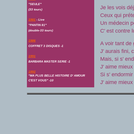
"SEULE"
Je les vois déj
(33 tours)
Ceux qui prét
1981
- Live
Un médecin po
"PANTIN 81"
C' est contre 
(double-33 tours)
1986
A voir tant de
COFFRET 3 DISQUES -1
J' aurais fini,
1991
Mais, si s' en
BARBARA MASTER SERIE -1
J' aime mieux
1992
Si s' endormir
"MA PLUS BELLE HISTOIRE D' AMOUR
C'EST VOUS" -10
J' aime mieux 