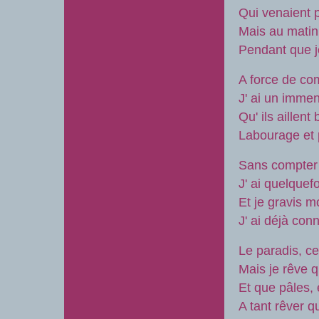
Qui venaient 
Mais au matin,
Pendant que j
A force de co
J' ai un imme
Qu' ils aillen
Labourage et 
Sans compter 
J' ai quelque
Et je gravis m
J' ai déjà conn
Le paradis, ce
Mais je rêve 
Et que pâles, 
A tant rêver q