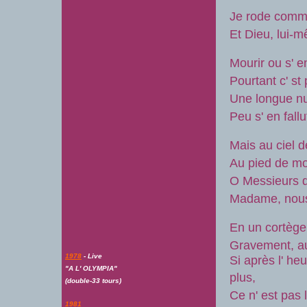
Je rode comme
Et Dieu, lui-m
Mourir ou s' e
Pourtant c' st
Une longue nu
Peu s' en fall
Mais au ciel d
Au pied de mo
O Messieurs di
Madame, nous 
En un cortège
Gravement, au
1978
- Live
Si après l' heu
"A L' OLYMPIA"
plus,
(double-33 tours)
Ce n' est pas 
1981