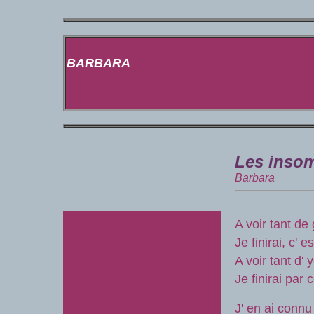
BARBARA
Les inso
Barbara
A voir tant de
Je finirai, c' 
A voir tant d'
Je finirai par
J' en ai connu