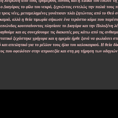
η λύτρωση από τους τρομερούς πόνους και η Λιλίκα του έδωσε τη 
 Διαγόρας το φίλο του νεκρό, ξεχνώντας εντελώς την παλιά τους π
τρεις νέες, μεταμελημένες γονάτισαν πλάι ζητώντας από το Θεό σ
καμιά, αλλά η θεία τιμωρία σήκωσε ένα τεράστιο κύμα που παρέσυρ
εινώνδας κουτσαίνοντας πλησίασε το Διαγόρα και την Πολυξένη λέ
ιηθούμε και ας συνεχίσουμε τις διακοπές μας κάτω από τις ανθισμ
ιστατικό ξεχάστηκε γρήγορα και η ηρεμία ήρθε ξανά να φωλιάσει στ
 και απειλητικό για το μέλλον τους ήλιο του καλοκαιριού. Η θεία δ
τος που οφειλόταν στην απροσεξία και στη μη τήρηση των οδηγιών γ