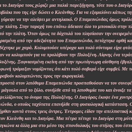
 το Διαγόρα τους χώριζε μια παλιά παρεξήγηση, τότε που ο Διαγόρ
ουβλάκι που της είχε δώσει ο Κλεάνθης. Για να εξομαλύνει κάπως 
υ γύρεψε να την αλείψει με αντηλιακό. Ο Επαμεινώνδας όμως πρόλα
την πλάτη. Στην ταραχή του επάνω άδειασε όλο το μπουκάλι στην 
πό την πλάτη. Όταν όμως τα δάχτυλά του πλησίασαν την ονειρεμέν
ρισμένη από την αδεξιότητα του Επαμεινώνδα, πετάχτηκε ορθή και
δέχτηκε με χαρά. Κολυμπούσε υπέροχα και πολύ σύντομα είχα φτάσε
σαν να κολυμπούν για να προλάβουν την Πολυξένη. Αίφνης ένα τερ
λυξένης. Ξαφνιασμένη εκείνη από την πρωτόγνωρη αίσθηση έβγαλε
 φωνή τρόμαξαν νομίζοντας ότι κάτι πολύ σοβαρό είχε συμβεί. Με 
τραβούν κολυμπώντας προς την ακρογιαλιά.
μπροστά στον λιπόθυμο Επαμεινώνδα προσπαθούσαν να τον συνεφέρ
μάγουλα από το ξύλο, συνήλθε από τη λιποθυμία του και άνοιξε τα
 ψελλίζοντας το όνομα της Πολυξένης. Ο Διαγόρας έκοψε ένα χοντρό
ινώνδα, ο οποίος ταχύτατα επανήλθε στη φυσιολογική κατάσταση. 
 ήρθαν κοντά στους τρεις άντρες. Έντρομες είδαν την απελπιστική
τον Κλεάνθη και το Διαγόρα. Μια πέτρα πέτυχε το Διαγόρα στη μύ
αγκώνα κι άλλη μια στο μέσο της σπονδυλικής του στήλης που έσπ