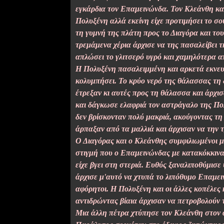
εγκάρδια τον Επαμεινώνδα. Τον Κλεάνθη και
Πολυξένη αλλά εκείνη είχε προτιμήσει το σ
τη γυμνή της πλάτη προς το Διαγόρα και το
τρεμάμενα χέρια άρχισε να της πασαλείβει 
απλώσει το γλιτσερό υγρό και χαμηλότερα α
Η Πολυξένη πασαλειμμένη και αρκετά εκνευ
κολυμπήσει. Το κρύο νερό της θάλασσας τη 
έτρεξαν κι αυτές προς τη θάλασσα και άρχι
και δάγκωσε ελαφριά τον αστράγαλο της Πο
δεν βρίσκονταν πολύ μακριά, ακούγοντας τη
άρπαξαν από τα μαλλιά και άρχισαν να την 
Ο Διαγόρας και ο Κλεάνθης συμφιλιωμένοι 
στιγμή που ο Επαμεινώνδας με κατακόκκινα 
είχε βγει στη στεριά. Ευθύς ξαναλιποθύμισε
άρχισε μ'αυτό να χτυπά το λιπόθυμο Επαμε
αφόρητοι. Η Πολυξένη και οι άλλες κοπέλες
αντιδρώντας βίαια άρχισαν να πετροβολούν 
Μια άλλη πέτρα χτύπησε τον Κλεάνθη στον 