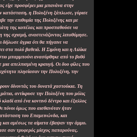
ας είχε προσφέρει μια μπανάνα στην
την κατάσταση, η Πολυξένη ξάπλωσε, γύρισε
βε την επιθυμία της Πολυξένης και με
πλάτη της κοπέλας και προσπαθούσε να
η της σχισμή, αναστενάζοντας λιποθύμησε.
 δήλωσε άγρια ότι θα πήγαινε να
ι στα πολύ βαθειά. Η Σιμόνη και η Λιλίκα
άστιο μπαρμπούνι ανασύρθηκε από το βυθό
 μια απελπισμένη κραυγή. Οι δυο φίλες που
ταχύτητα πλησίασαν την Πολυξένη, την
ουν δίνοντάς του δυνατά χαστούκια. Τη
 μάτια, αντίκρυσε την Πολυξένη που μόλις
 κλαδί από ένα κοντινό δέντρο και έξαλλος
Οι πόνοι όμως που αισθανόταν ήταν
 κατάσταση του Επαμεινώνδα, και
τη και αμέσως τα αίματα έβαψαν την άμμο.
ασε σαν τρυφερός μίσχος παπαρούνας.