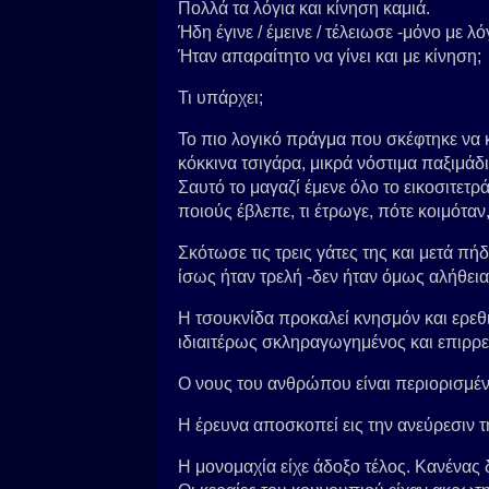
Πολλά τα λόγια και κίνηση καμιά.
Ήδη έγινε / έμεινε / τέλειωσε -μόνο με λό
Ήταν απαραίτητο να γίνει και με κίνηση;
Τι υπάρχει;
Το πιο λογικό πράγμα που σκέφτηκε να κά
κόκκινα τσιγάρα, μικρά νόστιμα παξιμάδι
Σαυτό το μαγαζί έμενε όλο το εικοσιτε
ποιούς έβλεπε, τι έτρωγε, πότε κοιμότα
Σκότωσε τις τρεις γάτες της και μετά πήδ
ίσως ήταν τρελή -δεν ήταν όμως αλήθεια
Η τσουκνίδα προκαλεί κνησμόν και ερεθι
ιδιαιτέρως σκληραγωγημένος και επιρρε
Ο νους του ανθρώπου είναι περιορισμέν
Η έρευνα αποσκοπεί εις την ανεύρεσιν τ
Η μονομαχία είχε άδοξο τέλος. Κανένας δ