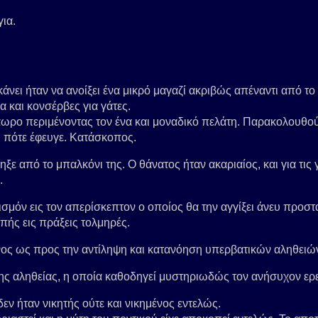
για.
νει ήταν να ανοίξει ένα μικρό μαγαζί ακριβώς απέναντι από το 
α και κονσέρβες για γάτες.
τράωρο περιμένοντας τον ένα και μοναδικό πελάτη. Παρακολουθο
ν, πότε έφευγε. Κατάσκοπος.
ηξε από το μπαλκόνι της. Ο θάνατος ήταν ακαριαίος, και για τις γ
.
σμόν εις τον απερίσκεπτον ο οποίος θα την αγγίξει άνευ προστατ
πής εις πράξεις τολμηρές.
ος ως προς την αντίληψη και κατανόηση υπερβατικών αληθειών 
ης αληθείας, η οποία καθοδηγεί μυστηριωδώς τον ανήσυχον ερε
εν ήταν νικητής ούτε και νικημένος εντελώς.