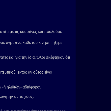
σπίτι με τις κουρτίνες και πουλούσε
ύσε άγρυπνα κάθε του κίνηση, ήξερε
άτες και για την ίδια. Όλοι σκέφτηκαν ότι
ευτικού, εκτός αν ούτος είναι
-ή ηλιθιών- αδιάφορον.
υνητήν εις το χάος.