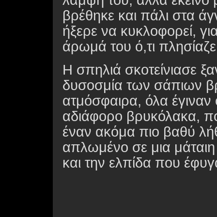
λάμψη του, αλλά εκείνο μ
βρέθηκε και πάλι στα ά
ήξερε να κυκλοφορεί, για
άρωμά του ό,τι πλησίαζε
Η σπηλιά σκοτείνιασε ξα
δυσοσμία των σάπιων β
ατμόσφαιρα, όλα έγιναν 
αδιάφορο βρυκόλακα, πο
έναν ακόμα πιο βαθύ λήθ
απλωμένο σε μια μάταιη
και την ελπίδα που έφυγ