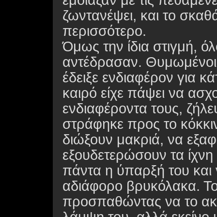
έμοιαζαν με τις πεθαμέν
ζωντανέψει, και το σκα
περισσότερο.
Όμως την ίδια στιγμή, ό
αντέδρασαν. Θυμωμένοι
έδειξε ενδιαφέρον για κά
καιρό είχε πάψει να ασχο
ενδιαφέροντα τους, ζήλεψ
στράφηκε προς το κόκκι
διώξουν μακριά, να εξαφ
εξουδετερώσουν τα ίχνη 
πάντα η ύπαρξή του και 
αδιάφορο βρυκόλακα. Το
προσπαθώντας να το ακ